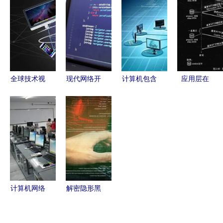
得收藏学
技术出版社
核心技术精
技术素材-
习！（附技
构建技术开
讲
计算机网络
术开发指
发的全景式
技术插画-
南）
指南与评价
摄图新
全球技术视
现代网络开
计算机包含
应用层在
角下计算机
发者的创意
18个“热
Web开发中
网络技术开
桌面 代
门”专业，
的核心价值
发的现状与
码、夕阳与
就业前景
与技术实践
未来
孤独美学
好，看看你
喜欢哪一
个？
计算机网络
解密隐形黑
技术与开发
客 图形用
的演变与前
户界面外的